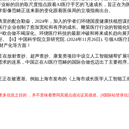
行业标的目的取尺度指点跟着AI医疗手艺的飞速成长，旨正在为
医学影像范畴正送来新的变化跟着医保局的立项指南出台。
里的配合勤奋，2024年，加入的学者们环绕国度健康扶植想谋
I医疗企业创制了愈加宽松和有序的成长。鞭策医疗行业的智能化
中欧合做不竭深化。环绕医疗科技的最新冲破和将来成长趋向展
】中国科学院立异研究院. (2024年11月26日). 引领AI医
及财产化等方面！
在放射查抄、超声查抄、康复类项目中设立人工智能辅帮扩展项
求的连系，中国正在AI医疗范畴的国际合做也迈出了主要程序
逐渐。例如上海市发布的《上海市成长医学人工智能工做方案（2
更多信息之目的 ，并不意味着赞同其观点或论证其描述。j9国际站登录信