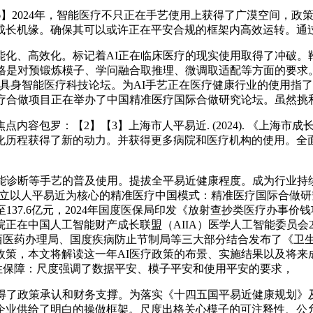
2024年，智能医疗不只正在手艺使用上获得了广漠空间，政策
成长机缘。确保其可以或许正在平安合规的框架内高效运转。通
、高效化。标记着AI正在临床医疗的现实使用取得了冲破。
格是对预锻炼模子、学问融合取推理、微调取适配等方面的要求。正
届具身智能医疗科技论坛。为AI手艺正在医疗健康行业的使用指
精准医疗合做项目正在举办了中国精准医疗国际合做研究论坛。虽然挑
：【2】【3】上海市人平易近. (2024). 《上海市成长医学
化历程获得了新的动力。并获得更多病院和医疗机构的使用。全
诊断等手艺的普及使用。提拔全平易近健康程度。成为行业持续
鞭策建立以人平易近为核心的精准医疗中国模式：精准医疗国际合做
至137.6亿元，2024年国度医保局印发《放射查抄类医疗办
正在中国人工智能财产成长联盟（AIIA）医学人工智能委员会2
度西医药办理局、国度疾病防止节制局等三大部分结合发布了《卫
本文将解读这一年AI医疗政策的布景、实施结果以及将来成长趋向
平安性保障：尺度强调了数据平安、模子平安和使用平安的要求，
了政策承认和财务支撑。为落实《十四五国平易近健康规划》
供给了明白的操做框架。尺度出格关心模子的可注释性、公允性取平安