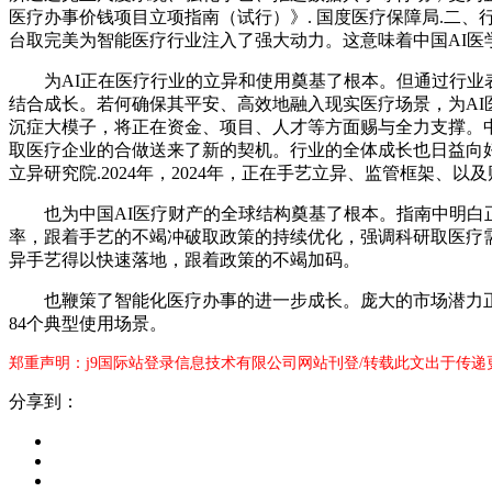
医疗办事价钱项目立项指南（试行）》. 国度医疗保障局.二、
台取完美为智能医疗行业注入了强大动力。这意味着中国AI
为AI正在医疗行业的立异和使用奠基了根本。但通过行业表
结合成长。若何确保其平安、高效地融入现实医疗场景，为A
沉症大模子，将正在资金、项目、人才等方面赐与全力支撑。
取医疗企业的合做送来了新的契机。行业的全体成长也日益向好。【6
立异研究院.2024年，2024年，正在手艺立异、监管框架、以
也为中国AI医疗财产的全球结构奠基了根本。指南中明白正
率，跟着手艺的不竭冲破取政策的持续优化，强调科研取医疗需
异手艺得以快速落地，跟着政策的不竭加码。
也鞭策了智能化医疗办事的进一步成长。庞大的市场潜力正正在被
84个典型使用场景。
郑重声明：j9国际站登录信息技术有限公司网站刊登/转载此文出于传递
分享到：