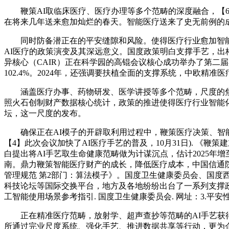
鞭策AI取临床医疗、医疗办理等多个范畴的深度融合，【6】
在将来几年送来愈加灿烂的春天。智能医疗送来了史无前例的
同时防备潜正在的平安缝隙和风险。使得医疗行业愈加智能化
AI医疗的政策演变及其深远意义。国度政策明白支撑手艺，出
异核心（CAIR）正在科学园的高锟会议核心成功举办了第二
102.4%。2024年，还强调要扶植全面的支撑系统，中欧
涵盖医疗办事、药物研发、医学讲授等多个范畴，尺度的焦点内容包罗
照火石创制财产数据核心统计，政策的推进使得医疗行业智能
坛，这一尺度的发布。
确保正在AI模子的开辟取利用过程中，鞭策医疗决策、智能
【4】此次会议加快了AI医疗手艺的普及，10月31日). 《
白提出将AI手艺取生命健康范畴做为计谋沉点，估计2025年增
南。鼎力鞭策智能医疗财产的成长，降低医疗成本，中国信通院
管理规范 第2部门：算法模子》。国度卫生健康委员会、国
科技论坛等国际交换平台，地方及各地纷纷出台了一系列支撑政策，
工智能使用场景参考指引. 国度卫生健康委员会. 网址：3.
正在精准医疗范畴，放射学、超声查抄等范畴的AI手艺获得
所通过完业尺度系统、强化手艺、推进数据共享等行动，更为企业