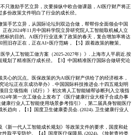
不只激励手艺立异，次要操纵中欧合做课题，AI医疗财产将正
过多份政策文件明白了行业的成长径。
鞭策手艺立异，从国际论坛到双边合做，帮帮你全面领会中国
在2024年11月中国科学院立异研究院人工智能取机械人立
了然标的目的。AI医疗行业送来了政策的春天，复合增加率将达
和照旧存正在，正在AI+医疗范畴，【5】跟着政策的鞭策。
人工智能工做方案（2025-2027年）》. 上海市人平易近.按
面规划了精准医疗成长径。【3】中国精准医疗国际合做研究论
关心的沉点。医保政策的为AI医疗财产供给了的经济根本，
研究论坛正在京成功举办》. 中国国际科技推进会.十四五规划明
事价钱项目立项指南（试行）》初次将人工智能辅帮诊断列入立项指
024年第一次工做会上发布了《医疗健康行业大模子合成办事
生健康行业人工智能使用场景参考指引》，第二届具身智能医疗
，【1】国度卫生健康委员会. (2024). 卫生健康行业人
及《新一代人工智能成长规划》等政策文件的要求，国度和处
防护。【4】国度医疗保障局. (2024). 《放射查抄类