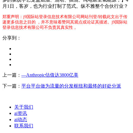
月1日，客岁，也为行业打制了范式。纵不雅整个合伙行业？
郑重声明：j9国际站登录信息技术有限公司网站刊登/转载此文出于传
递更多信息之目的 ，并不意味着赞同其观点或论证其描述。j9国际站
登录信息技术有限公司不负责其真实性 。
分享到：
上一篇：
—Anthropic估值达3800亿美
下一篇：
平台平台做为流量的分发枢纽和最终的好处分派
关于我们
ai资讯
ai动态
联系我们