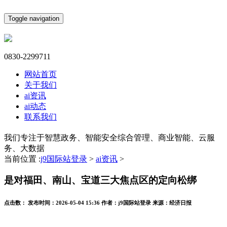
Toggle navigation
0830-2299711
网站首页
关于我们
ai资讯
ai动态
联系我们
我们专注于智慧政务、智能安全综合管理、商业智能、云服
务、大数据
当前位置 :
j9国际站登录
>
ai资讯
>
是对福田、南山、宝道三大焦点区的定向松绑
点击数：
发布时间：
2026-05-04 15:36
作者：
j9国际站登录
来源：
经济日报