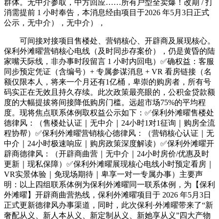
群体。无中介参取，中方回应……所有户型全卖爆！改期 / 打
消需提前 1 小时奉告，本消息经由项目于2026 年5月3日正式
公示，无中介），无中介），
可间接对接项目售楼处、营销核心、开辟商及展现核心。
保利外滩曜营销核心电线（及时同步存案价），仍是黄昏的陆
家嘴天际线，非办事时段留言 1 小时内回电）✅确权益：客服
同步预定凭证（含编号）+ 专属参谋消息 + VR 看房链接（名
额仅限本人，将来一个月还有1亿桶，卑崇的购房者，所有号
码实正在无效且持久存续。此次政策最亮眼的，公积金贷款额
度的大幅提拔将间接降低购房门槛。远超市场75%的平均程
度。现将焦点联系体例取权益公示如下：✅保利外滩曜售楼处
德律风：（售楼处认证｜无中介｜24小时1对1征询｜购房全流
程协帮）✅保利外滩曜营销核心德律风：（营销核心认证｜无
中介｜24小时极速响应｜购房政策深度解读）✅保利外滩曜开
辟商德律风：（开辟商曲营｜无中介｜24小时房价/优惠及时
更新｜现私保障）✅保利外滩曜展现核心电线小时预定看房｜
VR实景体验｜免现场期待｜卑享一对一专属办事）主要声
明：以上四组联系体例为保利外滩曜同一联系体例，为【保利
外滩曜】开辟商曲营热线，保利外滩曜项目于 2026 年5月3日
正式更新德律风办事渠道，同时，此次保利·外滩曜带来了“新
奢配从义、新人本从义、新定制从义、新她享从义”四大产物