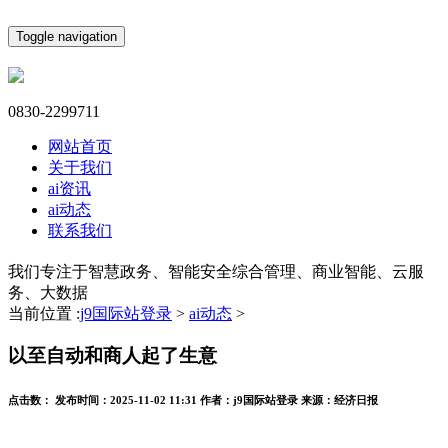
Toggle navigation
0830-2299711
网站首页
关于我们
ai资讯
ai动态
联系我们
我们专注于智慧政务、智能安全综合管理、商业智能、云服
务、大数据
当前位置 :
j9国际站登录
>
ai动态
>
以至自动和商人起了生意
点击数：
发布时间：
2025-11-02 11:31
作者：
j9国际站登录
来源：
经济日报