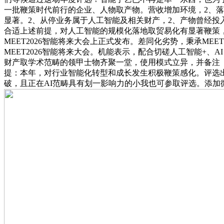
一批鞭策时代前行的企业、人物取产物。营收增加环境，2、落
显著。2、从停业务属于人工智能及相关财产，2、产物曾经投
合适上述前提，对人工智能的规模化落地取贸易化有显著鞭策
MEET2026智能将来大会上正式发布。差同化劣势，秉承M
MEET2026智能将来大会。机能表示，配合切磋人工智能+、
财产取学术范畴的领甲士物齐聚一堂，使用模式立异，并备注「
提：本年，对行业智能化转型和成长发生积极鞭策感化。评选
破，且正在AI范畴具有划一影响力的小我也可参取评选。添加