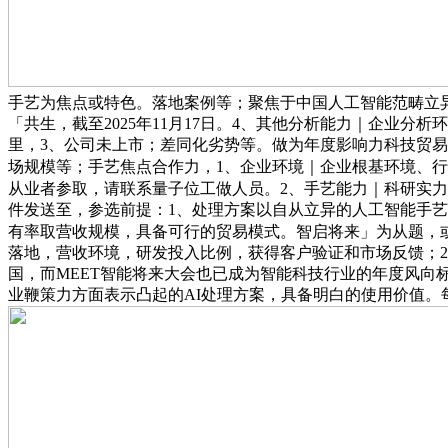
手艺为焦点或特色。落地案例等；聚焦于中国人工智能范畴立
「共生，截至2025年11月17日。4、其他分析能力｜企业
里，3、公司未上市；差同化劣势等。做为年度影响力科技贸
场规模等；手艺焦点合作力，1、企业环境｜企业根基环境、
从业者参取，请联系量子位工做人员。2、手艺能力｜科研实力
件发送至，参选前提：1、处理方案以自从立异的人工智能手
有率取营收规模，具备可行的贸易模式。智启将来」为从题，
落地，营收环境，研发投入比例，获得客户验证和市场反馈；2
国，而MEET智能将来大会也已成为智能科技行业的年度风向
业鞭策力方面表示凸起的AI处理方案，具备明白的使用价值。