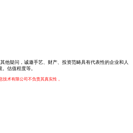
有其他疑问，诚邀手艺、财产、投资范畴具有代表性的企业和人
破。估值程度等。
息技术有限公司不负责其真实性 。