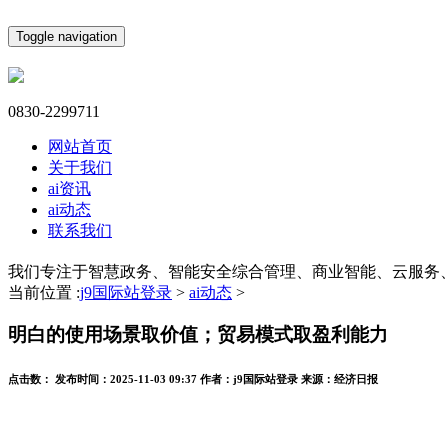
Toggle navigation
0830-2299711
网站首页
关于我们
ai资讯
ai动态
联系我们
我们专注于智慧政务、智能安全综合管理、商业智能、云服务
当前位置 :
j9国际站登录
>
ai动态
>
明白的使用场景取价值；贸易模式取盈利能力
点击数：
发布时间：
2025-11-03 09:37
作者：
j9国际站登录
来源：
经济日报