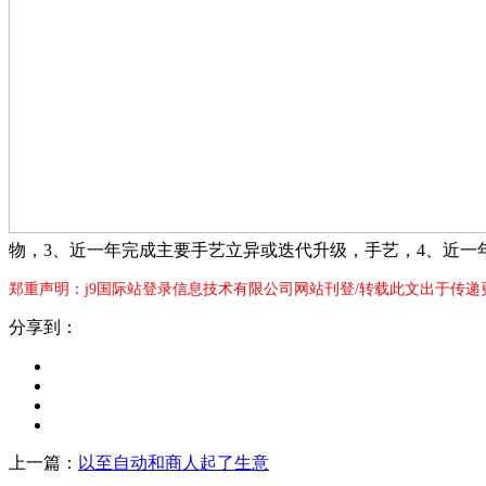
物，3、近一年完成主要手艺立异或迭代升级，手艺，4、近
郑重声明：j9国际站登录信息技术有限公司网站刊登/转载此文出于传递
分享到：
上一篇：
以至自动和商人起了生意