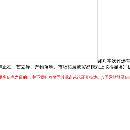
如对本次评选
一年正在手艺立异、产物落地、市场拓展或贸易模式上取得显著冲
更多信息之目的 ，并不意味着赞同其观点或论证其描述。j9国际站登录信