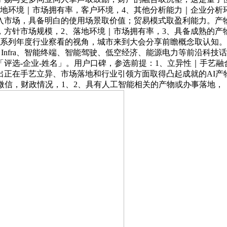
地环境｜市场拥有率，客户环境，4、其他分析能力｜企业分析
入市场，具备明白的使用场景取价值；贸易模式取盈利能力。产
，方针市场规模，2、落地环境｜市场拥有率，3、具备成熟的产
EET系列年度行业察看的视角，城市来到大会分享前瞻概念取认
AI Infra、智能终端、智能驾驶、低空经济、能源电力等前沿
评选-企业-姓名」。用户口碑，参选前提：1、立异性｜手艺
出正在手艺立异、市场落地和行业引领方面取得凸起成就的AI产
微信，财政情况，1、2、具有人工智能相关的产物或办事落地，